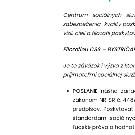
Centrum sociálnych slu
zabezpečenia kvality posk
vízii, cieli a filozofii posky
Filozofiou CSS – BYSTRIČA
Je to záväzok i výzva z kt
prijímateľmi sociálnej služ
P
OSLANIE
nášho zariad
zákonom NR SR č. 448/2
predpisov. Poskytovať
štandardami sociálnyc
ľudské práva a hodnot