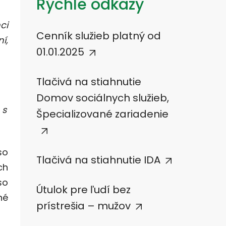
Rýchle odkazy
ci
Cenník služieb platný od
í,
01.01.2025
Tlačivá na stiahnutie
Domov sociálnych služieb,
 s
Špecializované zariadenie
so
Tlačivá na stiahnutie IDA
ch
so
Útulok pre ľudí bez
né
prístrešia – mužov