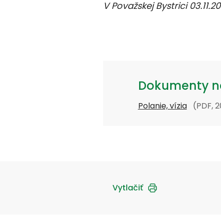
V Považskej Bystrici
03.11.2
poverený r
Dokumenty na
Polanie, vízia
(PDF, 2
Vytlačiť