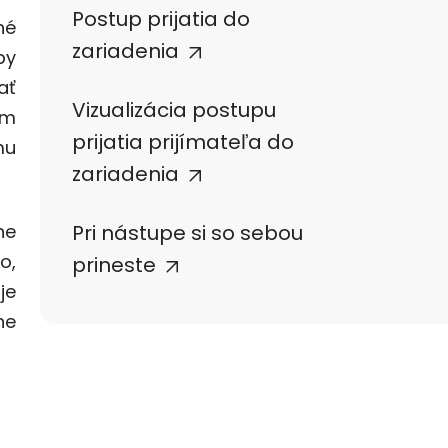
Postup prijatia do
né
zariadenia
by
ať
Vizualizácia postupu
im
prijatia prijímateľa do
mu
zariadenia
ne
Pri nástupe si so sebou
o,
prineste
je
ne