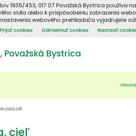
šov 1935/453, 017 07 Považská Bystrica používa n
ého sídla alebo k prispôsobeniu zobrazenia webo
 nastavenia webového prehliadača vyjadrujete súh
Prijať cookies
Odmietnuť cookies
Nastaviť cookie
 Považská Bystrica
Hlavná
e, vízia, cieľ
a, cieľ