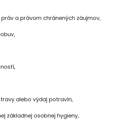
 práv a právom chránených záujmov,
 obuv,
ností,
stravy alebo výdaj potravín,
j základnej osobnej hygieny,