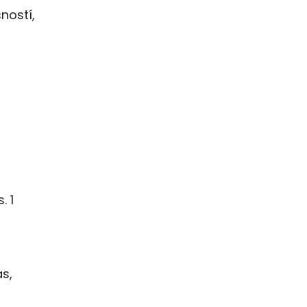
ností,
. 1
s,