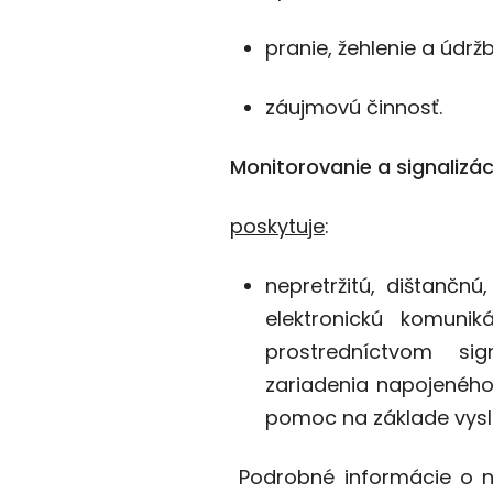
pranie, žehlenie a údržb
záujmovú činnosť.
Monitorovanie a signaliz
poskytuje
:
nepretržitú, dištančn
elektronickú komuni
prostredníctvom sig
zariadenia napojeného
pomoc na základe vysl
Podrobné informácie o na