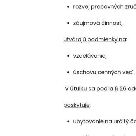
rozvoj pracovných zruč
záujmová činnosť,
utvárajú podmienky na
:
vzdelávanie,
úschovu cenných vecí.
V útulku
sa podľa § 26 ods
poskytuje
:
ubytovanie na určitý ča