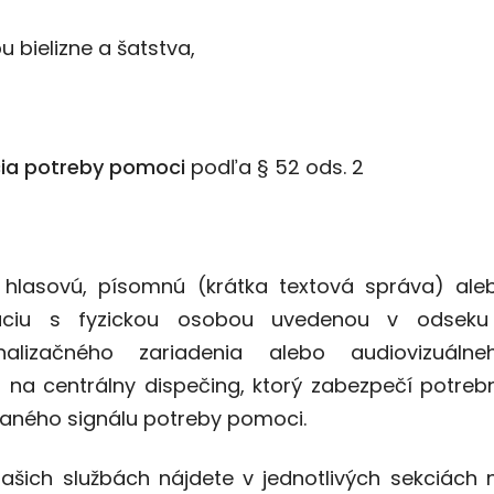
u bielizne a šatstva,
ácia potreby pomoci
podľa § 52 ods. 2
ú, hlasovú, písomnú (krátka textová správa) ale
káciu s fyzickou osobou uvedenou v odseku
nalizačného zariadenia alebo audiovizuálne
 na centrálny dispečing, ktorý zabezpečí potreb
aného signálu potreby pomoci.
šich službách nájdete v jednotlivých sekciách 